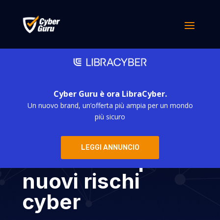
Cyber Guru è ora LibraCyber.
Un nuovo brand, un’offerta più ampia per un mondo
Il metaverso, una
più sicuro
realtà per nuovi
LEGGI ANNUNCIO
business e per
nuovi rischi
cyber