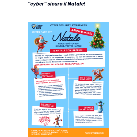
“cyber” sicuro il Natale!