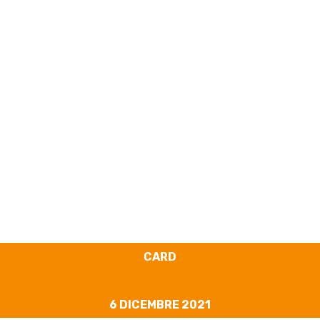
Cyber Card #20 –
Per un Natale più
“cyber” sicuro
CARD
6 DICEMBRE 2021