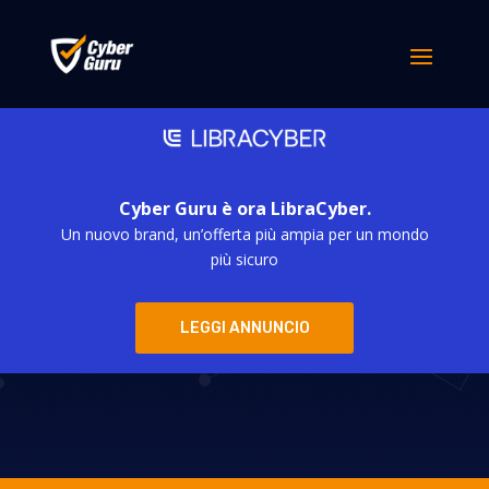
Cyber Guru è ora LibraCyber.
Un nuovo brand, un’offerta più ampia per un mondo
Fattore umano e
più sicuro
modello Zero
LEGGI ANNUNCIO
Trust