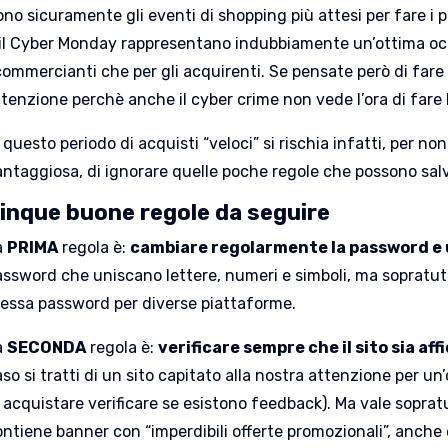
no sicuramente gli eventi di shopping più attesi per fare i pr
 il Cyber Monday rappresentano indubbiamente un’ottima occas
commercianti che per gli acquirenti. Se pensate però di fare
tenzione perchè anche il cyber crime non vede l’ora di fare b
 questo periodo di acquisti “veloci” si rischia infatti, per no
antaggiosa, di ignorare quelle poche regole che possono salv
inque buone regole da seguire
a
PRIMA
regola è:
cambiare regolarmente la password e 
assword che uniscano lettere, numeri e simboli, ma sopratut
tessa password per diverse piattaforme.
a
SECONDA
regola è:
verificare sempre che il sito sia aff
so si tratti di un sito capitato alla nostra attenzione per un
 acquistare verificare se esistono feedback). Ma vale sopratu
ntiene banner con “imperdibili offerte promozionali”, anche e