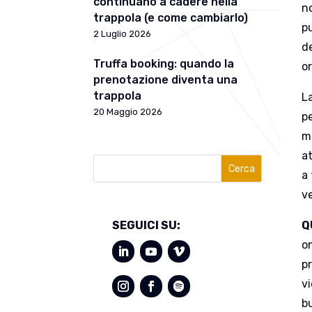
continuano a cadere nella
no
trappola (e come cambiarlo)
pu
2 Luglio 2026
de
Truffa booking: quando la
or
prenotazione diventa una
trappola
L
20 Maggio 2026
pe
ma
at
Cerca
a 
ve
Q
SEGUICI SU:
on
pr
vi
b