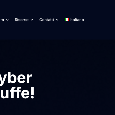
orm
Risorse
Contatti
Italiano
Cyber
uffe!