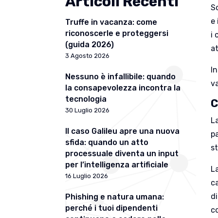
Articoli Recenti
So
e
Truffe in vacanza: come
riconoscerle e proteggersi
i 
(guida 2026)
at
3 Agosto 2026
In
Nessuno è infallibile: quando
v
la consapevolezza incontra la
tecnologia
C
30 Luglio 2026
L
Il caso Galileu apre una nuova
p
sfida: quando un atto
s
processuale diventa un input
per l’intelligenza artificiale
L
16 Luglio 2026
ca
di
Phishing e natura umana:
perché i tuoi dipendenti
co