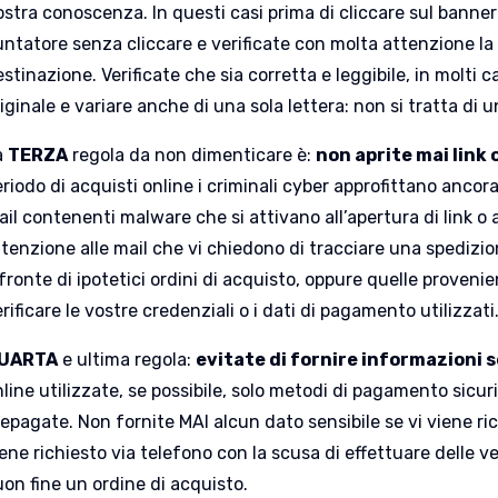
stra conoscenza. In questi casi prima di cliccare sul banner o
ntatore senza cliccare e verificate con molta attenzione la ur
stinazione. Verificate che sia corretta e leggibile, in molti 
iginale e variare anche di una sola lettera: non si tratta di u
a
TERZA
regola da non dimenticare è:
non aprite mai link 
riodo di acquisti online i criminali cyber approfittano ancora
il contenenti malware che si attivano all’apertura di link o 
tenzione alle mail che vi chiedono di tracciare una spedizion
fronte di ipotetici ordini di acquisto, oppure quelle proveni
rificare le vostre credenziali o i dati di pagamento utilizzati
UARTA
e ultima regola:
evitate di fornire informazioni s
line utilizzate, se possibile, solo metodi di pagamento sicur
epagate. Non fornite MAI alcun dato sensibile se vi viene ric
ene richiesto via telefono con la scusa di effettuare delle 
uon fine un ordine di acquisto.