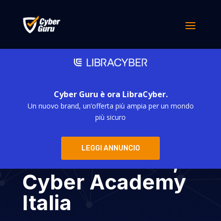
Cyber Guru è ora LibraCyber.
Un nuovo brand, un’offerta più ampia per un mondo
Cyber Crime
più sicuro
Conference 2018
LEGGI ANNUNCIO
– Gianni Baroni,
Cyber Academy
Italia