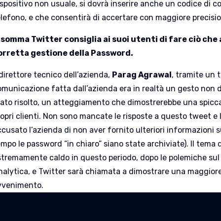
ispositivo non usuale, si dovrà inserire anche un codice di c
elefono, e che consentirà di accertare con maggiore precisio
nsomma Twitter consiglia ai suoi utenti di fare ciò ch
orretta gestione della Password.
 direttore tecnico dell’azienda,
Parag Agrawal
, tramite un 
omunicazione fatta dall’azienda era in realtà un gesto non d
tato risolto, un atteggiamento che dimostrerebbe una spicca
ropri clienti. Non sono mancate le risposte a questo tweet e
ccusato l’azienda di non aver fornito ulteriori informazioni
mpo le password “in chiaro” siano state archiviate). Il tema 
stremamente caldo in questo periodo, dopo le polemiche su
nalytica, e Twitter sarà chiamata a dimostrare una maggiore
vvenimento.