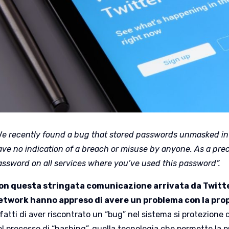
We recently found a bug that stored passwords unmasked in 
ave no indication of a breach or misuse by anyone. As a pre
assword on all services where you’ve used this password”.
on questa stringata comunicazione arrivata da Twitter,
etwork hanno appreso di avere un problema con la pro
fatti di aver riscontrato un “bug” nel sistema si protezione 
el processo di “hashing”, quella tecnologia che permette la 