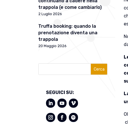
continuano a cadere nella
trappola (e come cambiarlo)
co
2 Luglio 2026
c
es
Truffa booking: quando la
prenotazione diventa una
No
trappola
da
20 Maggio 2026
L
c
Cerca
c
s
SEGUICI SU:
L
u
O
c