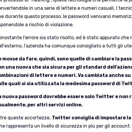
nvertendole in una serie di lettere e numeri casuali. I tecni
he durante questo processo, le password venivano memorizzat
ponendole a rischio di violazione.
nostante l’errore sia stato risolto, ed è stato appurato che 
ll’esterno, l’azienda ha comunque consigliato a tutti gli ut
e mosse da fare, quindi, sono quelle di cambiare la pas
on una nuova che sia sicura per gli standard dell’azie
ombinazioni di lettere e numeri. Va cambiata anche su tu
ulle quali si sia utilizzata la medesima password di Twi
a nuova password dovrebbe essere solo Twitter e non 
sualmente, per altri servizi online.
ltre queste accortezze,
Twitter consiglia di impostare la 
he rappresenta un livello di sicurezza in più per gli account