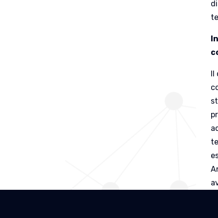
d
t
I
c
Il
c
s
p
a
te
e
A
a