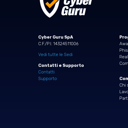
Cyber Guru SpA
Pro
C.F./P.I. 14324511006
Awa
Phis
Vedi tutte le Sedi
Rea
Comp
Contatti e Supporto
Contatti
Co
Supporto
Chi 
Lavo
Part