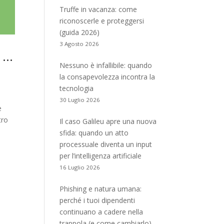
Truffe in vacanza: come
riconoscerle e proteggersi
(guida 2026)
3 Agosto 2026
21…
Nessuno è infallibile: quando
la consapevolezza incontra la
tecnologia
30 Luglio 2026
e
tro
Il caso Galileu apre una nuova
sfida: quando un atto
processuale diventa un input
per l’intelligenza artificiale
16 Luglio 2026
Phishing e natura umana:
perché i tuoi dipendenti
continuano a cadere nella
trappola (e come cambiarlo)