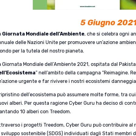
5 Giugno 202
a
Giornata Mondiale dell’Ambiente
, che si celebra ogni a
nuale delle Nazioni Unite per promuovere un’azione ambiental
ondo per la tutela del nostro pianeta.
a Giornata Mondiale dell’Ambiente 2021, ospitata dal Pakista
ell’Ecosistema
” nell’ambito della campagna “Reimagine. Recr
’azione urgente e far rivivere i nostri ecosistemi danneggia
 ripristino dell’ecosistema può assumere molte forme, tra cui
uovi alberi. Per questa ragione Cyber Guru ha deciso di cont
iantando 10 alberi con Treedom.
ttraverso i progetti Treedom, Cyber Guru può contribuire al r
 sviluppo sostenibile (SDGS) individuati dagli Stati membri d