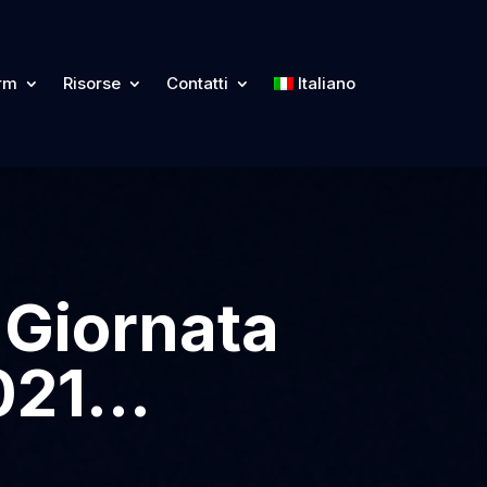
orm
Risorse
Contatti
Italiano
 Giornata
2021…