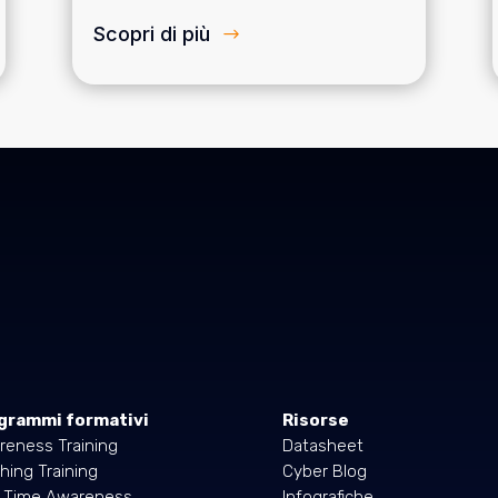
Scopri di più
grammi formativi
Risorse
reness Training
Datasheet
hing Training
Cyber Blog
l Time Awareness
Infografiche