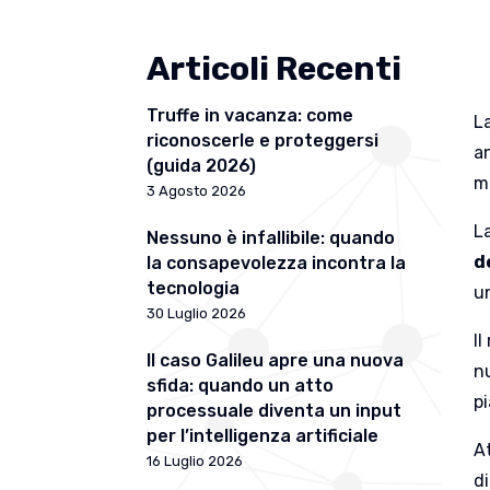
Articoli Recenti
Truffe in vacanza: come
L
riconoscerle e proteggersi
an
(guida 2026)
m
3 Agosto 2026
L
Nessuno è infallibile: quando
d
la consapevolezza incontra la
tecnologia
un
30 Luglio 2026
Il
Il caso Galileu apre una nuova
n
sfida: quando un atto
p
processuale diventa un input
per l’intelligenza artificiale
A
16 Luglio 2026
di