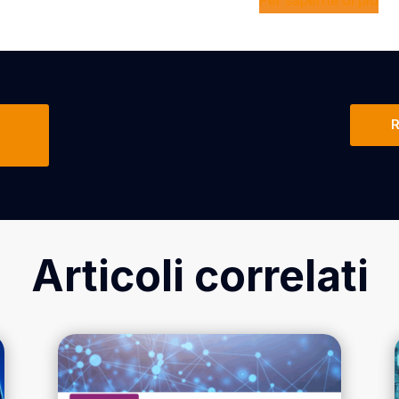
Per saperne di più
R
Articoli correlati