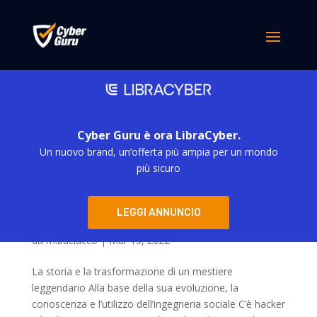
Cyber Guru è ora LibraCyber.
Un nuovo brand, un’offerta più ampia per un mondo
più sicuro
LEGGI ANNUNCIO
C’è hacker e hacker: dal ladro di galline al
moderno Arsenio Lupin
da
m.baciucco
|
Mar 13, 2022
La storia e la trasformazione di un mestiere
leggendario Alla base della sua evoluzione, la
conoscenza e l’utilizzo dell’ingegneria sociale C’è hacker