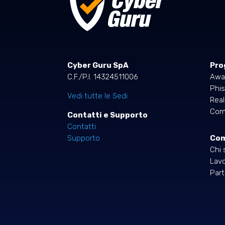
Cyber Guru SpA
Pro
C.F./P.I. 14324511006
Awa
Phis
Vedi tutte le Sedi
Rea
Comp
Contatti e Supporto
Contatti
Co
Supporto
Chi 
Lavo
Part