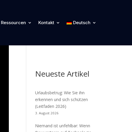
Kategorien
Ressourcen
Kontakt
Deutsch
Cyber Blog
Neueste Artikel
Urlaubsbetrug: Wie Sie ihn
erkennen und sich schützen
(Leitfaden 2026)
3. August 2026
Niemand ist unfehlbar: Wenn