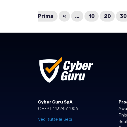
Prima
«
...
10
20
30
Cyber Guru SpA
Pro
C.F./P.I. 14324511006
Awa
Phis
Vedi tutte le Sedi
Rea