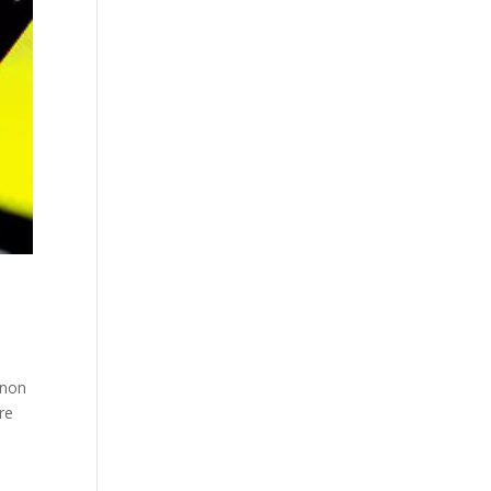
 non
re