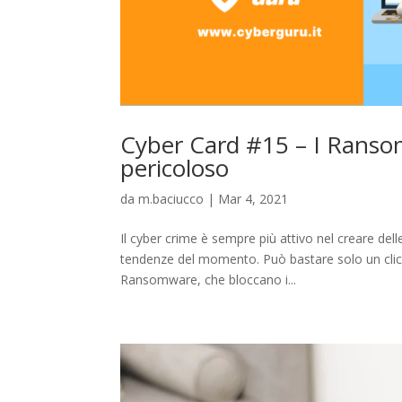
Cyber Card #15 – I Ranso
pericoloso
da
m.baciucco
|
Mar 4, 2021
Il cyber crime è sempre più attivo nel creare de
tendenze del momento. Può bastare solo un click
Ransomware, che bloccano i...