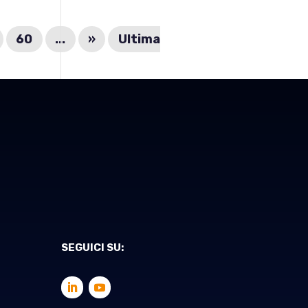
60
...
»
Ultima
SEGUICI SU: