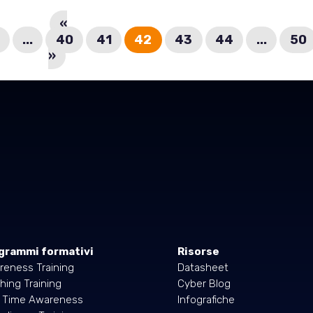
«
...
40
41
42
43
44
...
50
»
grammi formativi
Risorse
reness Training
Datasheet
hing Training
Cyber Blog
l Time Awareness
Infografiche