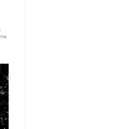
a
emia,