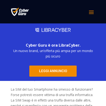
Cyber Guru è ora LibraCyber.
Un nuovo brand, un’offerta più ampia per un mondo
più sicuro
Cyber Card #21 – Sim Swap la truffa che svuota
LEGGI ANNUNCIO
il conto
da
m.baciucco
|
Gen 10, 2022
La SIM del tuo Smartphone ha smesso di funzionare?
Forse potresti essere vittima di una truffa informatica.
La SIM Swap è in effetti una truffa diversa dalle altre,
perché si manifesta con un apparente problema della