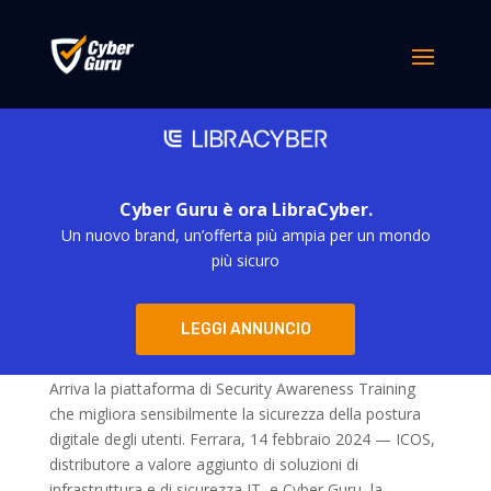
Cyber Guru è ora LibraCyber.
Un nuovo brand, un’offerta più ampia per un mondo
più sicuro
ICOS S.p.A. – Cyber Guru: siglato accordo
strategico di distribuzione
LEGGI ANNUNCIO
da
simona derubis
|
Feb 14, 2024
Arriva la piattaforma di Security Awareness Training
che migliora sensibilmente la sicurezza della postura
digitale degli utenti. Ferrara, 14 febbraio 2024 — ICOS,
distributore a valore aggiunto di soluzioni di
infrastruttura e di sicurezza IT, e Cyber Guru, la...