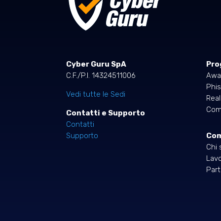
Cyber Guru SpA
Pro
C.F./P.I. 14324511006
Awa
Phis
Vedi tutte le Sedi
Rea
Comp
Contatti e Supporto
Contatti
Co
Supporto
Chi 
Lavo
Part