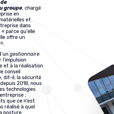
 de
du groupe
, chargé
eprise en
 matérielles et
ntreprise dans
, « parce qu’elle
le offre un
».
 d’un
gestionnaire
 l’impulsion
 et à la réalisation
e conseil
dit-il, la sécurité
à depuis 2018, nous
des technologies
entreprise ;
ts que ce n’est
s réalisé à quel
la posture