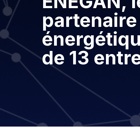
ENEGAN, l
partenaire
énergétique
de 13 entr