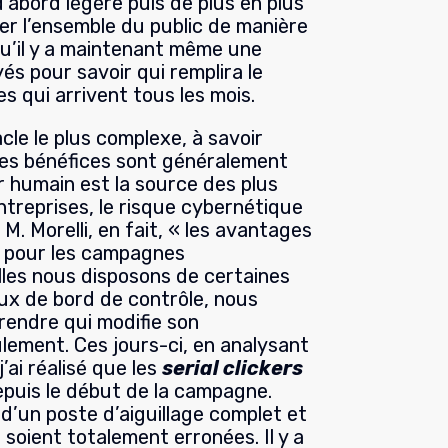
’abord légère puis de plus en plus
uer l’ensemble du public de manière
 qu’il y a maintenant même une
és pour savoir qui remplira le
es qui arrivent tous les mois.
cle le plus complexe, à savoir
 les bénéfices sont généralement
r humain est la source des plus
ntreprises, le risque cybernétique
M. Morelli, en fait, « les avantages
er pour les campagnes
les nous disposons de certaines
ux de bord de contrôle, nous
endre qui modifie son
ement. Ces jours-ci, en analysant
’ai réalisé que les
serial clickers
puis le début de la campagne.
d’un poste d’aiguillage complet et
s soient totalement erronées. Il y a