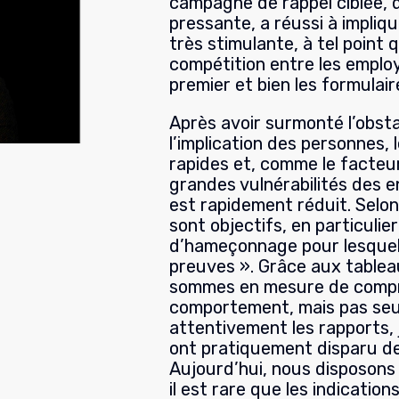
campagne de rappel ciblée, d
pressante, a réussi à impliq
très stimulante, à tel point
compétition entre les employ
premier et bien les formulair
Après avoir surmonté l’obsta
l’implication des personnes,
rapides et, comme le facteu
grandes vulnérabilités des e
est rapidement réduit. Selon 
sont objectifs, en particuli
d’hameçonnage pour lesquel
preuves ». Grâce aux tablea
sommes en mesure de compr
comportement, mais pas seul
attentivement les rapports, j
ont pratiquement disparu de
Aujourd’hui, nous disposons 
il est rare que les indication