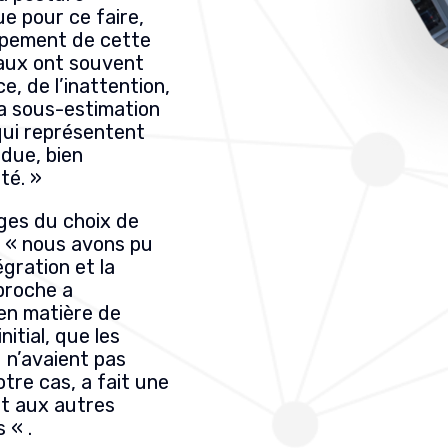
e pour ce faire,
ppement de cette
naux ont souvent
e, de l’inattention,
a sous-estimation
qui représentent
due, bien
té. »
ges du choix de
: « nous avons pu
égration et la
proche a
en matière de
nitial, que les
 n’avaient pas
tre cas, a fait une
rt aux autres
 « .