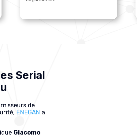
es Serial
ru
urnisseurs de
curité,
ENEGAN
a
plique
Giacomo