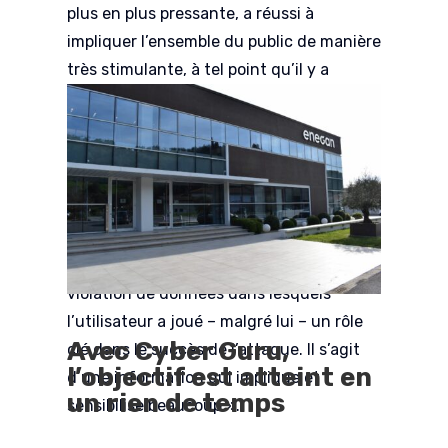
plus en plus pressante, a réussi à
impliquer l’ensemble du public de manière
très stimulante, à tel point qu’il y a
maintenant même une compétition entre
les employés pour savoir qui remplira le
premier et bien les formulaires qui
arrivent tous les mois. En outre, un autre
levier important était les
pilules de
cybersécurité
. Chaque semaine, nous
proposons sur notre intranet des cas de
violation de données dans lesquels
l’utilisateur a joué – malgré lui – un rôle
Avec Cyber Guru,
clé dans le succès de l’attaque. Il s’agit
l’objectif est atteint en
d’une information qui implique et
un rien de temps
sensibilise beaucoup ».