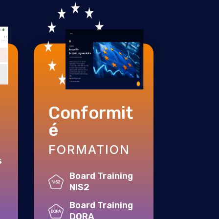
Conformit
é
FORMATION
s
Board Training
NIS2
Board Training
DORA
l