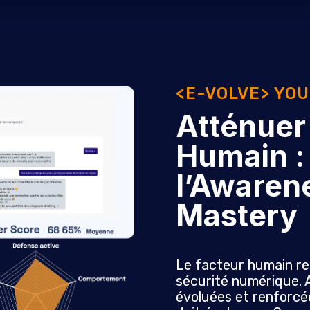
<E-VOLVE> YO
Atténuer
Humain :
l’Awarene
Mastery
Le facteur humain res
sécurité numérique. 
évoluées et renforcée