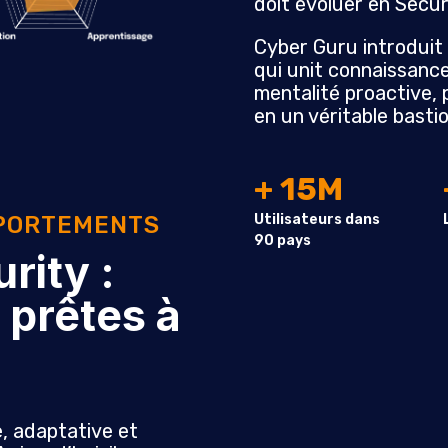
doit évoluer en Secur
Cyber Guru introduit
qui unit connaissanc
mentalité proactive,
en un véritable basti
+ 15M
Utilisateurs dans
PORTEMENTS
90 pays
rity :
 prêtes à
e, adaptative et