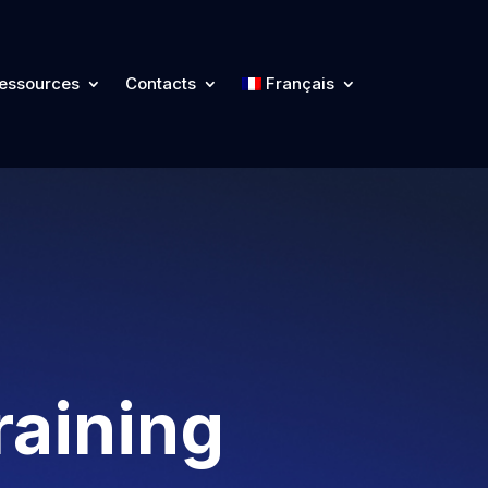
essources
Contacts
Français
raining