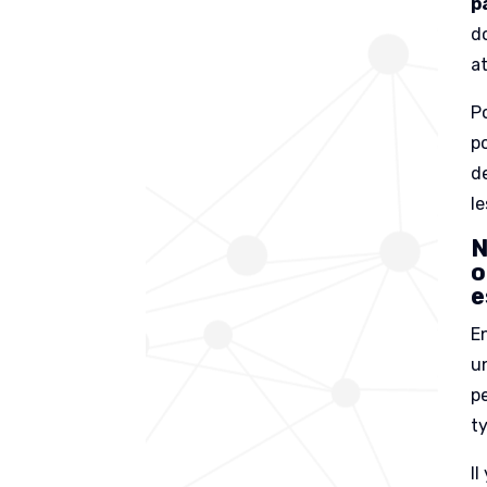
p
d
at
P
p
d
le
N
o
e
En
u
pe
t
Il