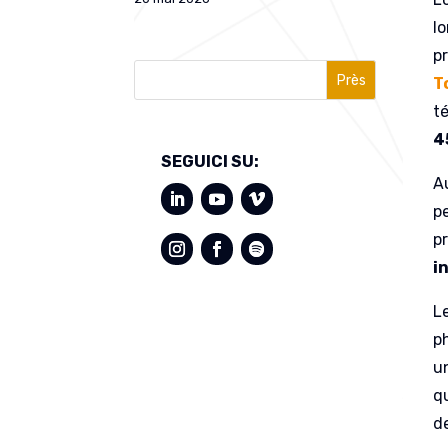
l
p
Près
T
t
4
SEGUICI SU:
A
p
p
i
L
p
u
q
de