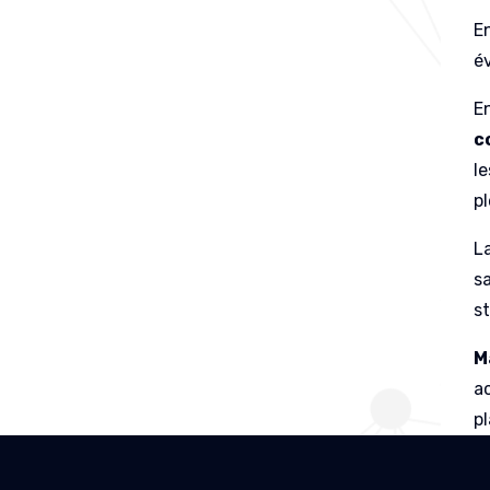
En
é
E
c
l
p
La
s
s
M
a
p