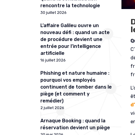
rencontre la technologie
30 juillet 2026
D
L’affaire Galileu ouvre un
l
nouveau défi : quand un acte
de procédure devient une
Q
entrée pour l’intelligence
C
artificielle
dé
16 juillet 2026
f
Phishing et nature humaine :
f
pourquoi vos employés
continuent de tomber dans le
L
piège (et comment y
ê
remédier)
d
2 juillet 2026
v
Arnaque Booking : quand la
e
réservation devient un piège
L
20 mai 2026