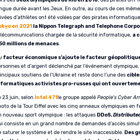
ongue durée avant les Jeux. En outre, au cours de ces mêm
rivées d’athlètes ont été volées par des pirates informatiqu
okyo en 2021
la Nippon Telegraph and Telephone Corpo
élécommunications chargée de la sécurité informatique,
a 
50 millions de menaces
.
u
facteur économique s’ajoute le facteur géopolitiqu
ersonnes et d’argent déclenché par l’événement olympique, il 
rincipaux soutiens de l’Ukraine et reste donc l’une des
cible
nformatiques activistes pro-russes qui ont ouvertem
e 23 juin, selon
Intel 471
le groupe appelé
People’s Cyber A
hoto de la Tour Eiffel avec les cinq anneaux olympiques en fe
n nouveau sport olympique : les attaques
DDoS,
Distributed
ui consiste en un grand nombre de demandes d’accès simulta
 saturer le système et de rendre le site inaccessible.
Des g