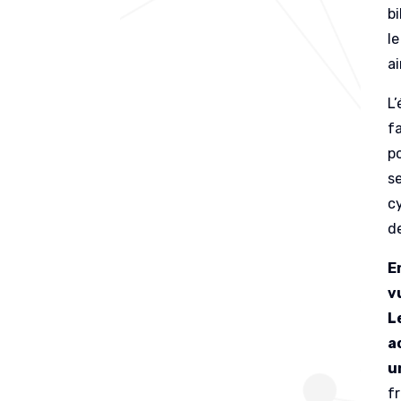
b
le
a
L
f
po
s
cy
d
E
v
L
a
u
f