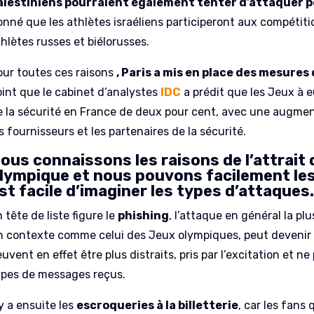
alestiniens pourraient également tenter d’attaquer 
onné que les athlètes israéliens participeront aux compétiti
hlètes russes et biélorusses.
our toutes ces raisons
, Paris a mis en place des mesures
oint que le cabinet d’analystes
IDC
a prédit que les Jeux à 
e la sécurité en France de deux pour cent, avec une augment
s fournisseurs et les partenaires de la sécurité.
ous connaissons les raisons de l’attrai
lympique et nous pouvons facilement les
st facile d’imaginer les types d’attaques
 tête de liste figure le
phishing
, l’attaque en général la plu
n contexte comme celui des Jeux olympiques, peut devenir e
uvent en effet être plus distraits, pris par l’excitation et 
ypes de messages reçus.
 y a ensuite les
escroqueries à la billetterie
, car les fan