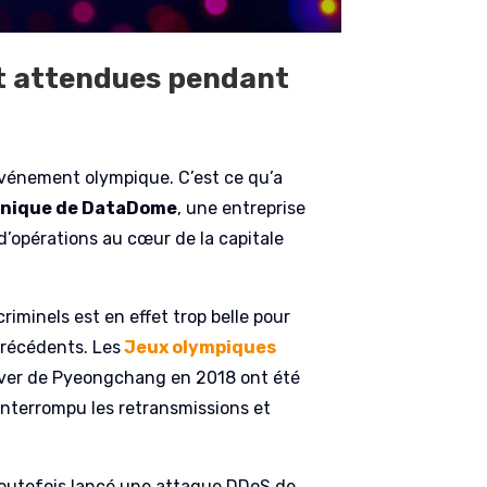
t attendues pendant
événement olympique. C’est ce qu’a
hnique de DataDome
, une entreprise
d’opérations au cœur de la capitale
iminels est en effet trop belle pour
précédents. Les
Jeux olympiques
iver de Pyeongchang en 2018 ont été
 interrompu les retransmissions et
 toutefois lancé une attaque DDoS de