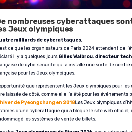
e nombreuses cyberattaques son
es Jeux olympiques
uatre milliards de cyberattaques.
’est ce que les organisateurs de Paris 2024 attendent de l’
claré il y a quelques jours
Gilles Walbrou
,
directeur tec
rançaise de cybersécurité qui a installé une sorte de centre 
rançaise pour les Jeux olympiques.
’opportunité que représentent les Jeux olympiques pour les cr
tre laissée de côté, comme elle l’a été pour les événements 
’hiver de Pyeongchang en 2018
Les Jeux olympiques d’h
ictimes d’une cyberattaque qui a bloqué le site web officiel,
ndommagé les systèmes de vente de billets.
ors des
Jeux olympiques de Rio en 2016
, des pirates ont