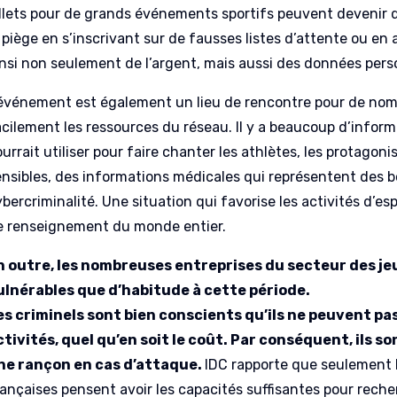
illets pour de grands événements sportifs peuvent devenir d
 piège en s’inscrivant sur de fausses listes d’attente ou en
insi non seulement de l’argent, mais aussi des données perso
’événement est également un lieu de rencontre pour de nom
acilement les ressources du réseau. Il y a beaucoup d’inform
urrait utiliser pour faire chanter les athlètes, les protago
ensibles, des informations médicales qui représentent des 
bercriminalité. Une situation qui favorise les activités d’es
e renseignement du monde entier.
n outre, les nombreuses entreprises du secteur des j
ulnérables que d’habitude à cette période.
es criminels sont bien conscients qu’ils ne peuvent pa
ctivités, quel qu’en soit le coût. Par conséquent, ils 
ne rançon en cas d’attaque.
IDC rapporte que seulement 
rançaises pensent avoir les capacités suffisantes pour rech