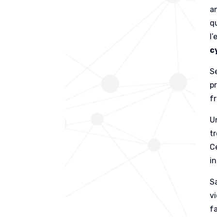
a
qu
l’
c
S
p
f
U
t
C
i
S
v
f