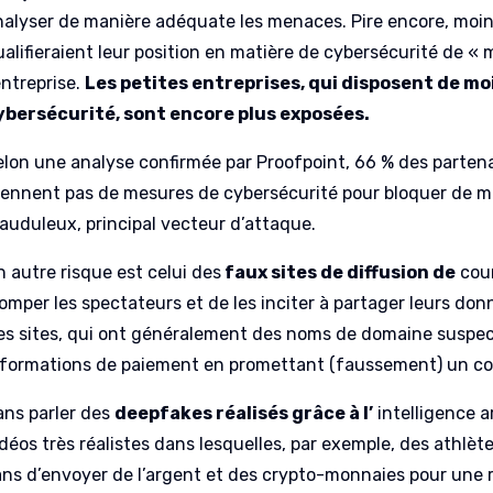
nalyser de manière adéquate les menaces. Pire encore, moin
alifieraient leur position en matière de cybersécurité de « 
entreprise.
Les petites entreprises, qui disposent de mo
ybersécurité, sont encore plus exposées.
elon une analyse confirmée par Proofpoint, 66 % des partena
rennent pas de mesures de cybersécurité pour bloquer de man
rauduleux, principal vecteur d’attaque.
n autre risque est celui des
faux sites de diffusion de
cou
romper les spectateurs et de les inciter à partager leurs don
es sites, qui ont généralement des noms de domaine suspe
nformations de paiement en promettant (faussement) un co
ans parler des
deepfakes réalisés grâce à l’
intelligence ar
idéos très réalistes dans lesquelles, par exemple, des athl
ans d’envoyer de l’argent et des crypto-monnaies pour une ra