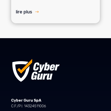
lire plus
Cyber Guru SpA
C.F./P.I. 14324511006