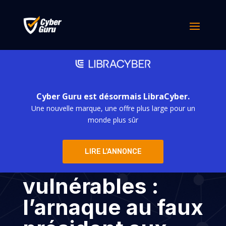
Cyber Guru est désormais LibraCyber.
Une nouvelle marque, une offre plus large pour un
Quand les chefs-
monde plus sûr
d’œuvre
LIRE L'ANNONCE
deviennent
vulnérables :
l’arnaque au faux