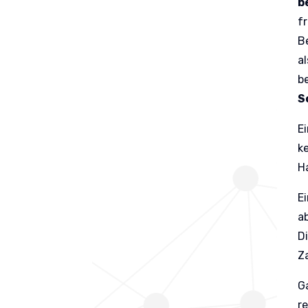
b
f
B
a
b
S
E
k
H
Ei
a
D
Z
G
r