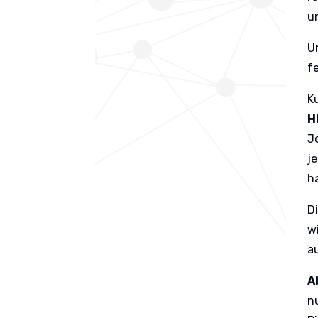
u
U
f
K
H
J
je
h
D
w
a
A
n