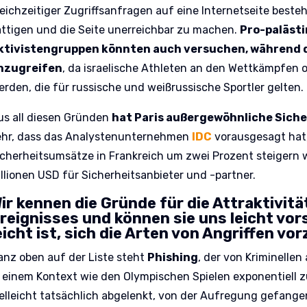
leichzeitiger Zugriffsanfragen auf eine Internetseite beste
ättigen und die Seite unerreichbar zu machen.
Pro-paläst
ktivistengruppen könnten auch versuchen, während d
nzugreifen
, da israelische Athleten an den Wettkämpfen
erden, die für russische und weißrussische Sportler gelten.
us all diesen Gründen
hat Paris außergewöhnliche Sich
ehr, dass das Analystenunternehmen
IDC
vorausgesagt hat, 
icherheitsumsätze in Frankreich um zwei Prozent steigern 
illionen USD für Sicherheitsanbieter und -partner.
ir kennen die Gründe für die Attraktivit
reignisses und können sie uns leicht vors
eicht ist, sich die Arten von Angriffen vor
anz oben auf der Liste steht
Phishing
, der von Kriminellen
n einem Kontext wie den Olympischen Spielen exponentiell 
ielleicht tatsächlich abgelenkt, von der Aufregung gefange