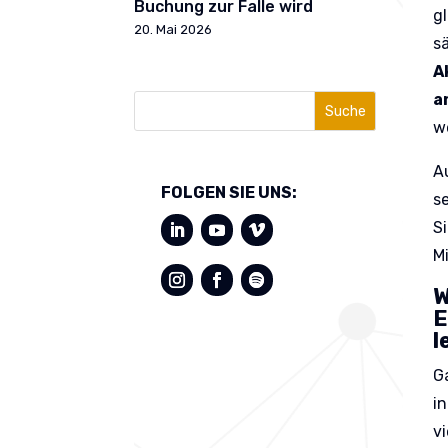
Buchung zur Falle wird
g
20. Mai 2026
s
A
a
Suche
w
A
FOLGEN SIE UNS:
s
S
M
W
E
l
G
i
v