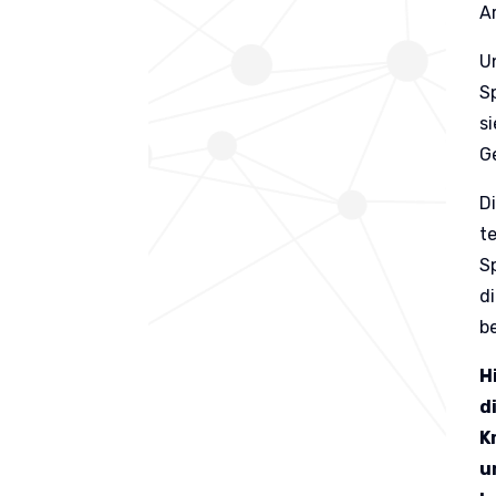
A
U
S
s
G
D
t
S
d
b
H
d
K
u