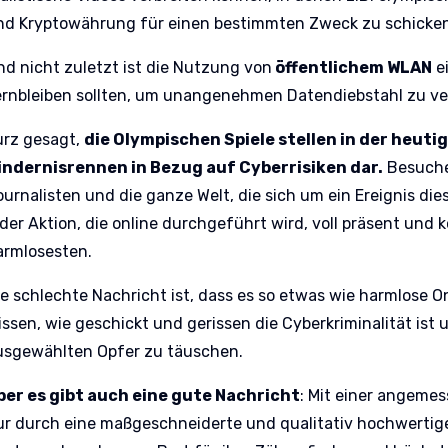
nd Kryptowährung für einen bestimmten Zweck zu schicken
nd nicht zuletzt ist die Nutzung von
öffentlichem WLAN
ei
ernbleiben sollten, um unangenehmen Datendiebstahl zu v
urz gesagt,
die Olympischen Spiele stellen in der heuti
indernisrennen in Bezug auf Cyberrisiken dar.
Besucher
ournalisten und die ganze Welt, die sich um ein Ereignis d
der Aktion, die online durchgeführt wird, voll präsent und k
armlosesten.
ie schlechte Nachricht ist, dass es so etwas wie harmlose O
issen, wie geschickt und gerissen die Cyberkriminalität ist 
usgewählten Opfer zu täuschen.
ber es gibt auch eine gute Nachricht
: Mit einer angemes
ur durch eine maßgeschneiderte und qualitativ hochwertig