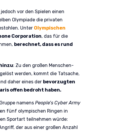
 jedoch vor den Spielen einen
lben Olympiade die privaten
estohlen. Unter
Olympischen
hone Corporation
, das für die
ehmen,
berechnet, dass es rund
 hinzu
: Zu den großen Menschen-
gelöst werden, kommt die Tatsache,
 und daher eines der
bevorzugten
 Paris offen bedroht haben.
e Gruppe namens
People’s Cyber Army
 den fünf olympischen Ringen in
hen Sportart teilnehmen würde:
Angriff, der aus einer großen Anzahl