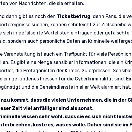
rten von Nachrichten, die sie erhalten.
nd dann gibt es noch den
Ticketbetrug
, denn Fans, die v
portereignisse suchen, können sehr leicht zur Zielscheibe w
ie sich in gefälschte Wartelisten eintragen oder gefälschte
eld, sondern auch persönliche Daten an Kriminelle weiterge
ie Veranstaltung ist auch ein Treffpunkt für viele Persönlic
eilen. Es gibt eine Menge sensibler Informationen, die ein Kr
portler, die Protagonisten der Kirmes, zu erpressen. Sensib
ie ein gefundenes Fressen für die Cyberkriminalität sind. Ei
egünstigt und die Geheimdienste in aller Welt alarmiert hat.
inzu kommt, dass die vielen Unternehmen, die in der Gl
ieser Zeit viel anfälliger sind als sonst.
riminelle wissen sehr wohl, dass sie es sich nicht leist
nterbrechen, koste es, was es wolle. Daher sind sie im F