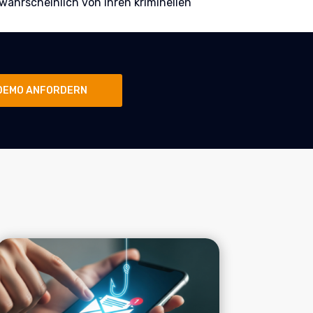
wahrscheinlich von ihren kriminellen
DEMO ANFORDERN