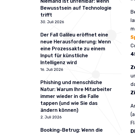
Niemand ist unfehlbar: Wenn
Bewusstsein auf Technologie
B
trifft
l
30. Juli 2026
m
Der Fall Galileu eröffnet eine
S
neue Herausforderung: Wenn
C
eine Prozessakte zu einem
4
Input für künstliche
Intelligenz wird
Z
16. Juli 2026
u
Phishing und menschliche
d
Natur: Warum Ihre Mitarbeiter
Z
immer wieder in die Falle
tappen (und wie Sie das
A
ändern können)
(
2. Juli 2026
F
Booking-Betrug: Wenn die
D