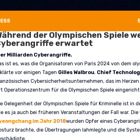
NESS
ährend der Olympischen Spiele we
yberangriffe erwartet
ier Milliarden Cyberangriffe.
as ist es, was die Organisatoren von Paris 2024 von dem ol
rklärte vor einigen Tagen
Gilles Walbrou
,
Chief Technolog
ranzösischen Cybersicherheitsunternehmen, das im Herzen 
rt Operationszentrum für die Olympischen Spiele eingericht
ie Gelegenheit der Olympischen Spiele für Kriminelle ist in d
ie es ja auch bei früheren Veranstaltungen der Fall war. Die
yeongchang im Jahr 2018
wurden Opfer eines Cyberangriff
bsturz brachte, die Übertragungen lahmlegte und die Syst
eschädigte.