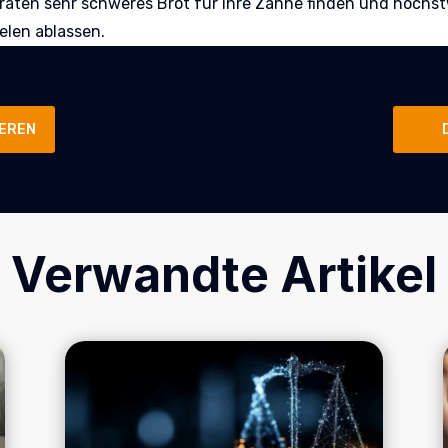
iraten sehr schweres Brot für ihre Zähne finden und höchst
ielen ablassen.
EREN
Verwandte Artikel