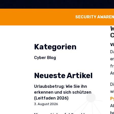
SECURITY AWARE
W
C
V
Kategorien
D
Cyber Blog
e
f
A
Neueste Artikel
D
Urlaubsbetrug: Wie Sie ihn
w
erkennen und sich schützen
(Leitfaden 2026)
P
3. August 2026
A
b