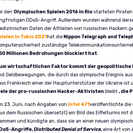
ei den
Olympischen Spielen 2016 in Rio
starteten Piraten
angfristigen DDoS-Angriff. Außerdem wurden während derse
edizinischen Daten der Athleten von russischen Hackern g
pielen in Tokio 2021
hat die
Nippon Telegraph and Telep
omputersicherheit zuständige Telekommunikationsuntern
50 Millionen Bedrohungen blockiert hat
.
um wirtschaftlichen Faktor kommt der geopolitische
nd Geldbewegungen, die durch das olympische Ereignis aus
ass Frankreich einer der Hauptunterstützer der Ukraine ist
iele der pro-russischen Hacker-Aktivisten
bleibt
, die
m 23. Juni, nach Angaben von
Intel 471
veröffentlichte di
aus dem Russischen übersetzt) ein Bild des Eiffelturms mit
lammen und kündigte an, dass sie an einer neuen olympisc
DoS-Angriffe,
Distributed Denial of Service
,
eine Art von 