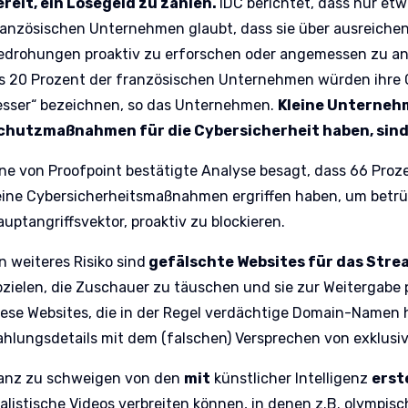
ereit, ein Lösegeld zu zahlen.
IDC berichtet, dass nur etw
ranzösischen Unternehmen glaubt, dass sie über ausreiche
edrohungen proaktiv zu erforschen oder angemessen zu an
ls 20 Prozent der französischen Unternehmen würden ihre C
esser“ bezeichnen, so das Unternehmen.
Kleine Unternehm
chutzmaßnahmen für die Cybersicherheit haben, sind
ine von Proofpoint bestätigte Analyse besagt, dass 66 Proze
eine Cybersicherheitsmaßnahmen ergriffen haben, um betrü
auptangriffsvektor, proaktiv zu blockieren.
n weiteres Risiko sind
gefälschte Websites für das Stre
bzielen, die Zuschauer zu täuschen und sie zur Weitergabe p
iese Websites, die in der Regel verdächtige Domain-Namen 
ahlungsdetails mit dem (falschen) Versprechen von exklusiv
anz zu schweigen von den
mit
künstlicher Intelligenz
erst
ealistische Videos verbreiten können, in denen z.B. olympisc