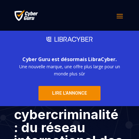
Cyber Guru est désormais LibraCyber.
Une nouvelle marque, une offre plus large pour un
Cuneo au cœur
monde plus sûr
de la guerre
LIRE L'ANNONCE
contre la
cybercriminalité
: du réseau