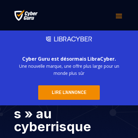
Cyber Guru est désormais LibraCyber.
Une nouvelle marque, une offre plus large pour un
Les Gén Y et Gén
monde plus sûr
Z
LIRE L'ANNONCE
« désensibilisée
s » au
cyberrisque