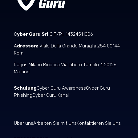
C
yber Guru Srl
C.F./P.I. 14324511006
A
dressen:
Viale Della Grande Muraglia 284 00144
Rom
Regus Milano Bicocca Via Libero Temolo 4 20126
Mailand
Schulung
Cyber Guru Awareness
Cyber Guru
Phishing
Cyber Guru Kanal
Über uns
Arbeiten Sie mit uns
Kontaktieren Sie uns