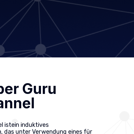
ber Guru
annel
 ist
ein induktives
m, das unter Verwendung
eines für