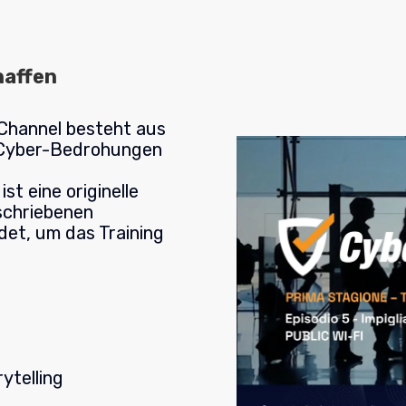
haffen
Channel besteht aus
en Cyber-Bedrohungen
st eine originelle
eschriebenen
det, um das Training
ytelling