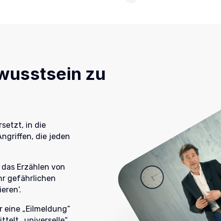
ewusstsein zu
setzt, in die
ngriffen, die jeden
 das Erzählen von
hr gefährlichen
eren‘.
 eine „Eilmeldung“
ttelt „universelle“