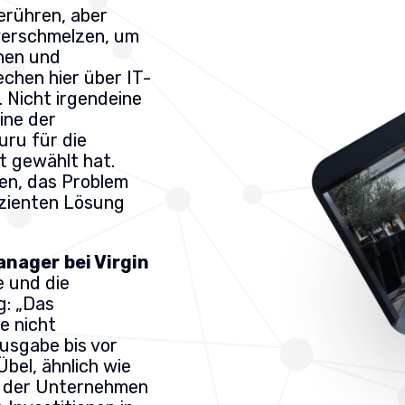
berühren, aber
verschmelzen, um
hen und
chen hier über IT-
. Nicht irgendeine
eine der
uru für die
it gewählt hat.
en, das Problem
fizienten Lösung
Manager
bei Virgin
e und die
g: „Das
e nicht
usgabe bis vor
Übel, ähnlich wie
t der Unternehmen