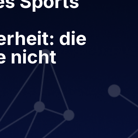
es Sports
rheit: die
e nicht