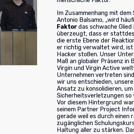
menschliche Faktor.
Im Zusammenhang mit dem S
Antonio Balsamo, „wird häuf
Faktor
das schwache Glied i
überzeugt, dass er stattdess
die erste Ebene der Reaktion
er richtig verwaltet wird, is
Hacker stoßen. Unser Unte
Maß an globaler Präsenz in 
Virgin und Virgin Active wel
Unternehmen vertreten sind
wir uns entschieden, unsere
Ansatz zu konsolidieren, um 
Sicherheitsverletzungen so 
Vor diesem Hintergrund wa
seinem Partner Project Infor
gerade weil es durch einen ra
zugänglichen Schulungskurs d
Haltung aller zu stärken. D