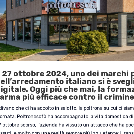
l 27 ottobre 2024, uno dei marchi p
ell’arredamento italiano si è svegl
igitale. Oggi più che mai, la forma
’arma più efficace contro il crimin
 divano che ci ha accolto in salotto, la poltrona su cui ci si
ornata: Poltronesofà ha accompagnato la vita domestica di mil
7 ottobre scorso, l’azienda ha vissuto un attacco che ha poc
essuti, e molto con una realtà sempre più inquietante: il ran