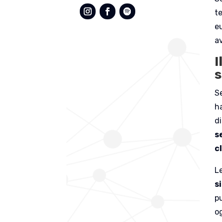
te
eu
a
I
s
S
h
d
s
c
Le
s
p
o