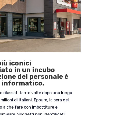
iù iconici
iato in un incubo
zione del personale è
e informatico.
amo rilassati tante volte dopo una lunga
ioni di italiani. Eppure, la sera del
o a che fare con imbottiture e
somware. Soggetti non identificati