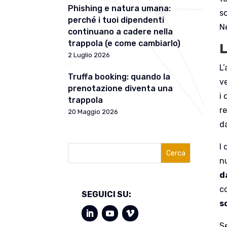
Phishing e natura umana:
so
perché i tuoi dipendenti
Ne
continuano a cadere nella
trappola (e come cambiarlo)
L
2 Luglio 2026
L
Truffa booking: quando la
v
prenotazione diventa una
i
trappola
re
20 Maggio 2026
d
I 
Cerca
nu
d
c
SEGUICI SU:
s
S