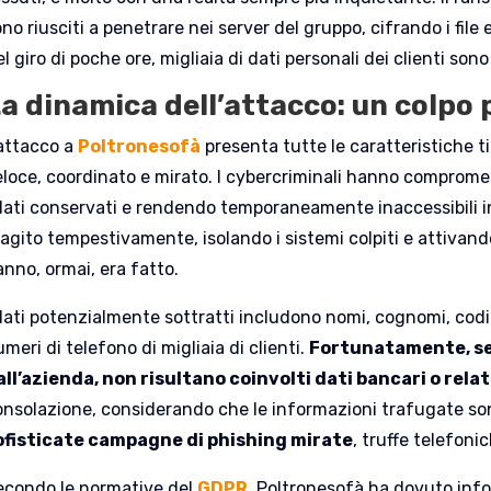
no riusciti a penetrare nei server del gruppo, cifrando i file
l giro di poche ore, migliaia di dati personali dei clienti sono
a dinamica dell’attacco: un colpo 
’attacco a
Poltronesofà
presenta tutte le caratteristiche 
eloce, coordinato e mirato. I cybercriminali hanno compromes
 dati conservati e rendendo temporaneamente inaccessibili in
agito tempestivamente, isolando i sistemi colpiti e attivando
anno, ormai, era fatto.
dati potenzialmente sottratti includono nomi, cognomi, codici 
meri di telefono di migliaia di clienti.
Fortunatamente, s
all’azienda, non risultano coinvolti dati bancari o relat
onsolazione, considerando che le informazioni trafugate son
ofisticate campagne di phishing mirate
, truffe telefoni
econdo le normative del
GDPR
, Poltronesofà ha dovuto infor