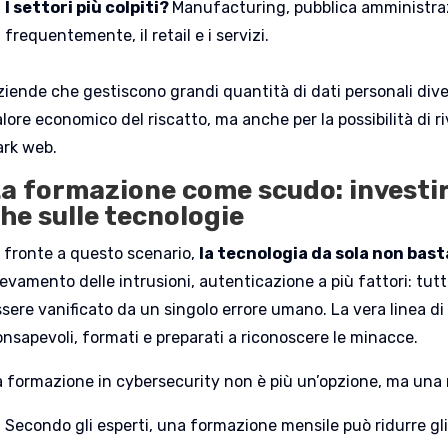
I settori più colpiti?
Manufacturing, pubblica amministrazi
frequentemente, il retail e i servizi.
iende che gestiscono grandi quantità di dati personali divent
lore economico del riscatto, ma anche per la possibilità di r
ark web.
a formazione come scudo: investir
he sulle tecnologie
i fronte a questo scenario,
la tecnologia da sola non bast
ilevamento delle intrusioni, autenticazione a più fattori: t
sere vanificato da un singolo errore umano. La vera linea di
onsapevoli, formati e preparati a riconoscere le minacce.
a formazione in cybersecurity non è più un’opzione, ma una 
Secondo gli esperti, una formazione mensile può ridurre gli