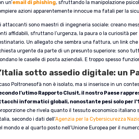
on un’
email di phishing
, sfruttando la manipolazione psicol
ompiere azioni apparentemente innocue ma fatali per la sic
li attaccanti sono maestri di ingegneria sociale: creano me
nti affidabili, sfruttano l’urgenza, la paura o la curiosità per
estinatario. Un allegato che sembra una fattura, un link che
ichiesta urgente da parte di un presunto superiore: sono t
nondano le caselle di posta aziendali. E troppo spesso funzi
’Italia sotto assedio digitale: un 
l caso Poltronesofà non è isolato, ma si inserisce in un cont
econdo l’utimo Rapporto Clusit, il nostro Paese rapprese
ttacchi informatici globali, nonostante pesi solo per l’
roporzione che rivela quanto il tessuto economico italiano s
Italia, secondo i dati dell’
Agenzia per la Cybersicurezza Nazi
el mondo e al quarto posto nell’Unione Europea per il numer