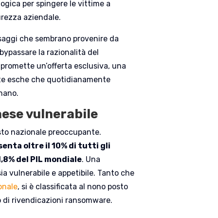
ogica per spingere le vittime a
urezza aziendale.
ssaggi che sembrano provenire da
 bypassare la razionalità del
 promette un’offerta esclusiva, una
utte esche che quotidianamente
onano.
Paese vulnerabile
esto nazionale preoccupante.
nta oltre il 10% di tutti gli
1,8% del PIL mondiale
. Una
ia vulnerabile e appetibile. Tanto che
onale
, si è classificata al nono posto
o di rivendicazioni ransomware.