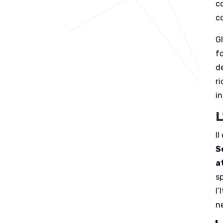
c
c
G
fo
d
r
i
L
I
S
a
sp
l’
n