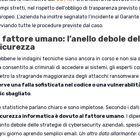
mpi stretti, nel rispetto dell’obbligo di trasparenza previsto
ropeo. L’azienda ha inoltre segnalato l’incidente al Garante 
vviando tutte le procedure previste dal caso.
l fattore umano: l’anello debole de
icurezza
ebbene le indagini tecniche siano ancora in corso e non sia 
a consentito ai criminali di accedere ai sistemi, gli espert
ietro la stragrande maggioranza degli attacchi ransomware
erve una falla sofisticata nel codice o una vulnerabili
lic sbagliato
.
 statistiche parlano chiaro e sono impietose. Secondo i dati 
icurezza informatica è dovuto al fattore umano
. I dip
unto debole delle strategie di cybersecurity aziendali, spess
gni giorno aprendo semplici email.
Un altro dato allarmante
: