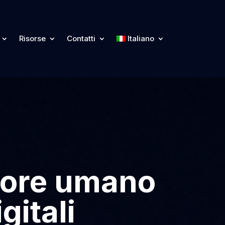
Risorse
Contatti
Italiano
rrore umano
gitali