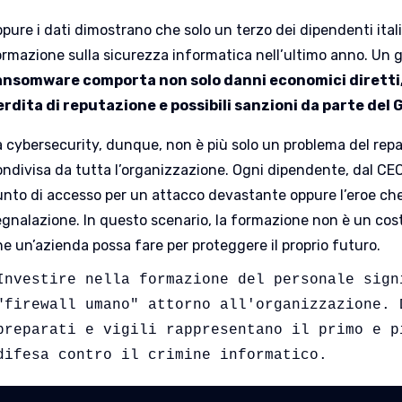
pure i dati dimostrano che solo un terzo dei dipendenti itali
ormazione sulla sicurezza informatica nell’ultimo anno. Un 
ansomware comporta non solo danni economici diretti,
erdita di reputazione e possibili sanzioni da parte del
a cybersecurity, dunque, non è più solo un problema del repa
ndivisa da tutta l’organizzazione. Ogni dipendente, dal CEO a
unto di accesso per un attacco devastante oppure l’eroe ch
egnalazione. In questo scenario, la formazione non è un cost
he un’azienda possa fare per proteggere il proprio futuro.
Investire nella formazione del personale signi
"firewall umano" attorno all'organizzazione. 
preparati e vigili rappresentano il primo e p
difesa contro il crimine informatico.