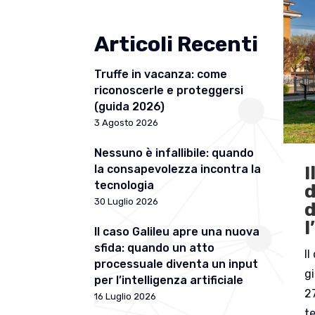
Articoli Recenti
Truffe in vacanza: come
riconoscerle e proteggersi
(guida 2026)
3 Agosto 2026
Nessuno è infallibile: quando
I
la consapevolezza incontra la
tecnologia
d
30 Luglio 2026
d
l
Il caso Galileu apre una nuova
sfida: quando un atto
Il
processuale diventa un input
gi
per l’intelligenza artificiale
2
16 Luglio 2026
t