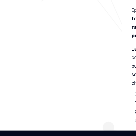
Ep
f
r
p
L
co
p
s
c