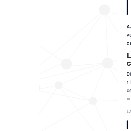
Az
va
d
L
c
D
r
es
c
L