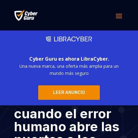
Cyber Guru es ahora LibraCyber.
Una nueva marca, una oferta más amplia para un
El ataque
mundo más seguro
ransomware a
LEER ANUNCIO
Poltronesofà:
cuando el error
humano abre las