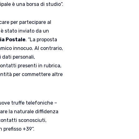
cipale è una borsa di studio“.
care per partecipare al
 è stato inviato da un
ia Postale
. “La proposta
amico innocuo. Al contrario,
 dati personali,
ntatti presenti in rubrica,
dentità per commettere altre
nuove truffe telefoniche –
are la naturale diffidenza
contatti sconosciuti,
 prefisso +39“.