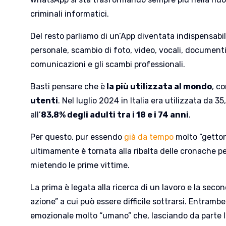
criminali informatici.
Del resto parliamo di un’App diventata indispensabil
personale, scambio di foto, video, vocali, document
comunicazioni e gli scambi professionali.
Basti pensare che è
la più utilizzata al mondo
, c
utenti
. Nel luglio 2024 in Italia era utilizzata da 35
all’
83,8% degli adulti tra i 18 e i 74 anni
.
Per questo, pur essendo
già da tempo
molto “getton
ultimamente è tornata alla ribalta delle cronache p
mietendo le prime vittime.
La prima è legata alla ricerca di un lavoro e la sec
azione” a cui può essere difficile sottrarsi. Entramb
emozionale molto “umano” che, lasciando da parte l’a