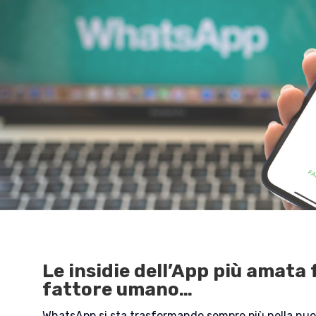
Le insidie dell’App più amata 
fattore umano…
WhatsApp si sta trasformando sempre più nella nuov