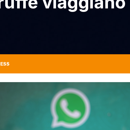
truffe viaggiano
NESS