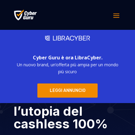
Cyber Guru è ora LibraCyber.
Un nuovo brand, un’offerta più ampia per un mondo
Contante: la
più sicuro
retromarcia degli
LEGGI ANNUNCIO
scandinavi e
l’utopia del
cashless 100%