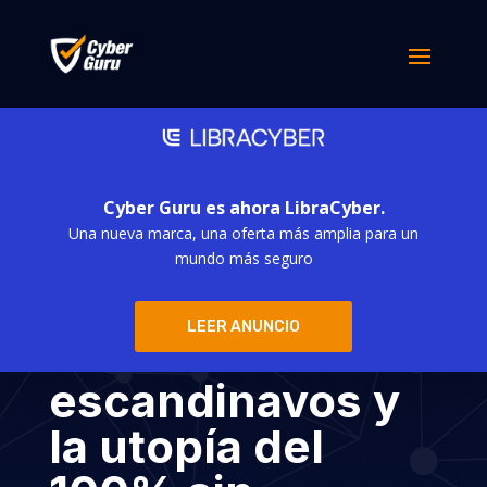
Cyber Guru es ahora LibraCyber.
Una nueva marca, una oferta más amplia para un
Efectivo: la
mundo más seguro
marcha atrás de
LEER ANUNCIO
los
escandinavos y
la utopía del