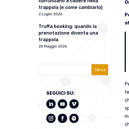
continuano a cadere nella
O
trappola (e come cambiarlo)
2 Luglio 2026
P
s
Truffa booking: quando la
prenotazione diventa una
trappola
20 Maggio 2026
Cerca
Pe
t
SEGUICI SU:
ch
s
m
ch