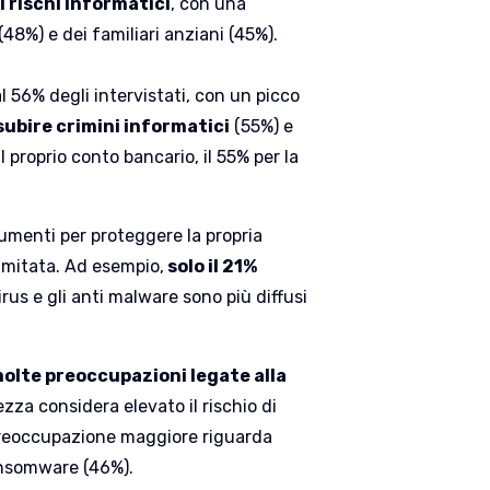
i rischi informatici
, con una
 (48%) e dei familiari anziani (45%).
l 56% degli intervistati, con un picco
subire crimini informatici
(55%) e
il proprio conto bancario, il 55% per la
rumenti per proteggere la propria
limitata. Ad esempio,
solo il 21%
irus e gli anti malware sono più diffusi
molte preoccupazioni legate alla
ezza considera elevato il rischio di
a preoccupazione maggiore riguarda
ransomware (46%).