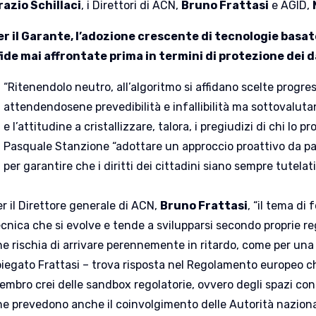
razio Schillaci
, i Direttori di ACN,
Bruno Frattasi
e AGID,
er il Garante, l’adozione crescente di tecnologie basate
fide mai affrontate prima in termini di protezione dei d
“Ritenendolo neutro, all’algoritmo si affidano scelte progr
attendendosene prevedibilità e infallibilità ma sottovaluta
e l’attitudine a cristallizzare, talora, i pregiudizi di chi lo 
Pasquale Stanzione “adottare un approccio proattivo da parte
per garantire che i diritti dei cittadini siano sempre tutelati
r il Direttore generale di ACN,
Bruno Frattasi
, “il tema di 
ecnica che si evolve e tende a svilupparsi secondo proprie re
e rischia di arrivare perennemente in ritardo, come per una 
piegato Frattasi – trova risposta nel Regolamento europeo c
embro crei delle sandbox regolatorie, ovvero degli spazi con
e prevedono anche il coinvolgimento delle Autorità nazionali