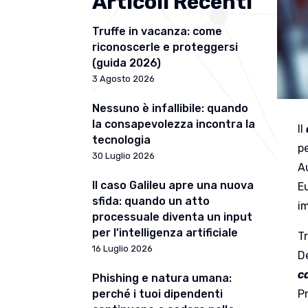
Articoli Recenti
Truffe in vacanza: come
riconoscerle e proteggersi
(guida 2026)
3 Agosto 2026
Nessuno è infallibile: quando
la consapevolezza incontra la
Il
tecnologia
p
30 Luglio 2026
Au
Il caso Galileu apre una nuova
Eu
sfida: quando un atto
i
processuale diventa un input
per l’intelligenza artificiale
Tr
16 Luglio 2026
De
c
Phishing e natura umana:
P
perché i tuoi dipendenti