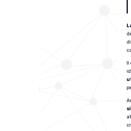
L
d
d
c
Il
id
u
p
A
s
a
c