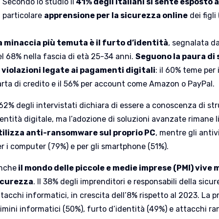
Secondo lo studio il
41% degli italiani si sente esposto a
particolare
apprensione per la sicurezza online
dei figli
a minaccia più temuta è il furto d’identità
, segnalata da
el 68% nella fascia di età 25-34 anni.
Seguono la paura di 
i
violazioni legate ai pagamenti digitali
: il 60% teme per 
arta di credito e il 56% per account come Amazon o PayPal.
 62% degli intervistati dichiara di essere a conoscenza di st
entità digitale, ma l’adozione di soluzioni avanzate rimane 
tilizza anti-ransomware sul proprio PC
, mentre gli antiv
er i computer (79%) e per gli smartphone (51%).
nche
il mondo delle piccole e medie imprese (PMI) vive 
icurezza
. Il 38% degli imprenditori e responsabili della sicur
ttacchi informatici, in crescita dell’8% rispetto al 2023. L
rimini informatici (50%), furto d’identità (49%) e attacchi 