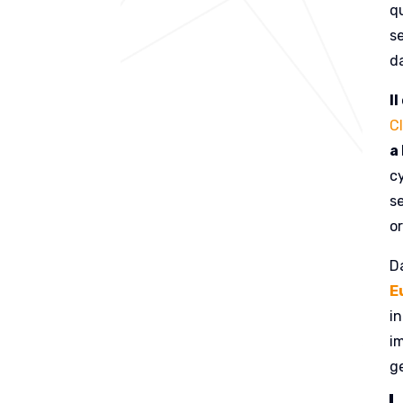
qu
se
da
I
Cl
a
cy
s
o
Da
E
in
i
g