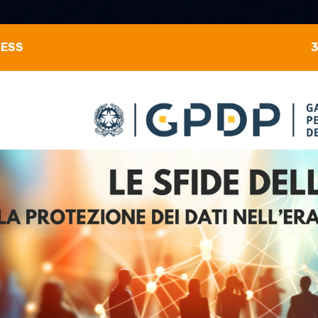
NESS
3