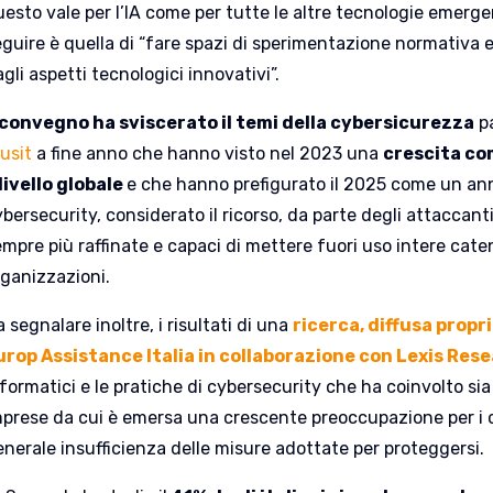
esto vale per l’IA come per tutte le altre tecnologie emergenti
guire è quella di “fare spazi di sperimentazione normativa e a
gli aspetti tecnologici innovativi”.
l convegno ha sviscerato il temi della cybersicurezza
pa
usit
a fine anno che hanno visto nel 2023 una
crescita co
 livello globale
e che hanno prefigurato il 2025 come un ann
bersecurity, considerato il ricorso, da parte degli attaccant
empre più raffinate e capaci di mettere fuori uso intere cat
rganizzazioni.
 segnalare inoltre, i risultati di una
ricerca, diffusa propri
urop Assistance Italia in collaborazione con Lexis Res
formatici e le pratiche di cybersecurity che ha coinvolto sia
mprese da cui è emersa una crescente preoccupazione per i 
enerale insufficienza delle misure adottate per proteggersi.