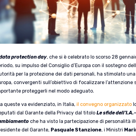
data protection day
, che si è celebrato lo scorso 28 genna
eriodo, su impulso del Consiglio d’Europa con il sostegno de
torità per la protezione dei dati personali, ha stimolato una ser
ropa, convergenti sull’obiettivo di focalizzare l’attenzione 
mportante proteggerli nel modo adeguato.
a queste va evidenziato, in Italia,
il convegno organizzato
l
putati dal Garante della Privacy dal titolo
Le sfide dell’I.A.
ambiamento
che ha visto la partecipazione di personalità ill
residente del Garante,
Pasquale Stanzione
, i Ministri
Mari