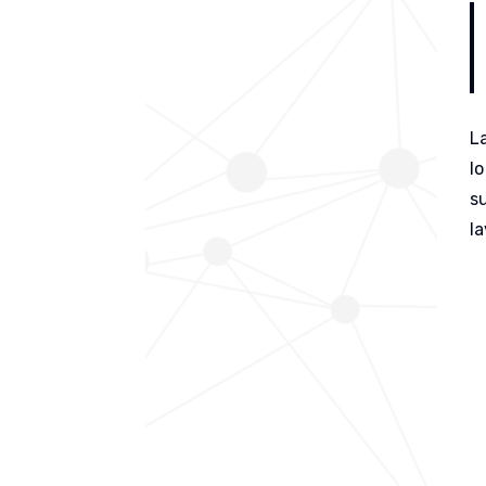
L
lo
s
la