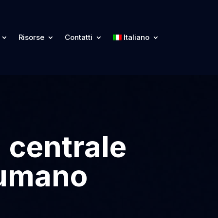
Risorse
Contatti
Italiano
 centrale
e umano