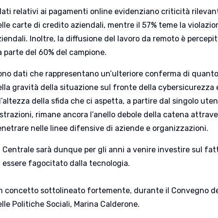
dati relativi ai pagamenti online evidenziano criticità rilevan
lle carte di credito aziendali, mentre il 57% teme la violazi
iendali. Inoltre, la diffusione del lavoro da remoto è percepi
a parte del 60% del campione.
ono dati che rappresentano un’ulteriore conferma di quanto
lla gravità della situazione sul fronte della cybersicurezza
l’altezza della sfida che ci aspetta, a partire dal singolo ute
strazioni, rimane ancora l’anello debole della catena attraver
netrare nelle linee difensive di aziende e organizzazioni.
Centrale sarà dunque per gli anni a venire investire sul fat
essere fagocitato dalla tecnologia.
n concetto sottolineato fortemente, durante il Convegno del
lle Politiche Sociali, Marina Calderone.