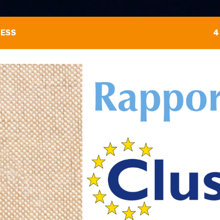
NESS
4