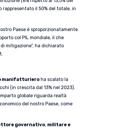
minuzione (8% rispetto al 13,5% del
o rappresentato il 50% del totale, in
.
l nostro Paese è sproporzionatamente
pporto col PIL mondiale, il che
di mitigazione”, ha dichiarato
t.
 manifatturiero
ha scalato la
acchi (in crescita dal 13% nel 2023).
comparto globale riguarda realtà
o economico del nostro Paese, come
ettore governativo
,
militare e