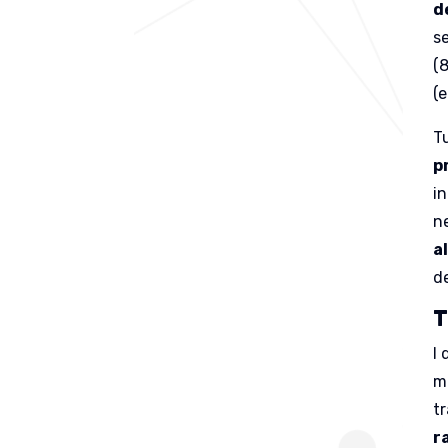
d
se
(
(
Tu
p
in
n
a
d
T
I
m
t
r