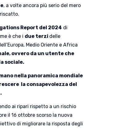
ne
, a volte ancora più serio del mero
riscatto.
gations Report del 2024
di
ime è che i
due terzi
delle
a dell’Europa, Medio Oriente e Africa
ale, ovvero da un utente che
a sociale.
 umano nella panoramica mondiale
crescere la consapevolezza del
.
endo ai ripari rispetto a un rischio
re il 16 ottobre scorso la nuova
iettivo di migliorare la risposta degli