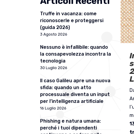
Articoli Recenti
Truffe in vacanza: come
riconoscerle e proteggersi
(guida 2026)
3 Agosto 2026
Nessuno è infallibile: quando
I
la consapevolezza incontra la
tecnologia
s
30 Luglio 2026
L
Il caso Galileu apre una nuova
sfida: quando un atto
D
processuale diventa un input
An
per l’intelligenza artificiale
l
16 Luglio 2026
m
Phishing e natura umana:
1
perché i tuoi dipendenti
t