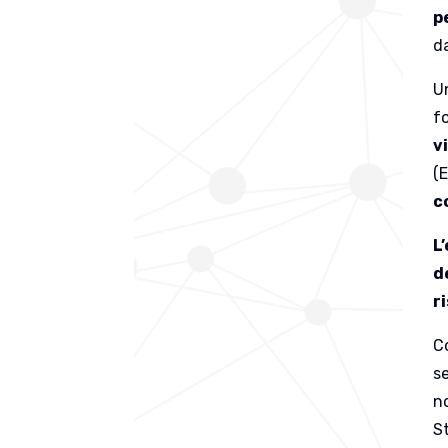
p
d
Un
f
v
(
c
L
d
r
Co
s
n
S