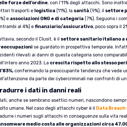
elle forze dell’ordine
, con l’11% degli attacchi. Sono inolt
ttori trasporti e
logistica
(11%), la
sanità
(9%), il
settore 
8%) e
associazioni ONG e di categoria
(7%). Seguono i co
entrambi al 4%) e
finanziario/assicurativo
, poco sopra il 2
ttavia, secondo il Clusit, è il
settore sanitario italiano a
reoccupazioni
se guardato in prospettiva temporale. Infatt
cidenti rilevati ai danni di questa categoria sono comparabil
ell’intero anno 2023. La
crescita rispetto allo stesso per
ll’83%,
confermando la preoccupante tendenza che vede un
ell’attenzione da parte dei cybercriminali nei confronti di u
radurre i dati in danni reali
 dati, anche se sembrano asettici numeri, nascondono sempr
olto umane. Nel caso degli attacchi cyber è il
Data Breach 
radurre i numeri sugli attacchi in conseguenze sulla vita re
ansomware medio costa alle organizzazioni circa 47.00