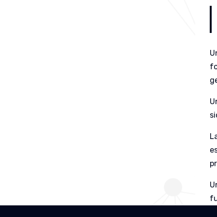
U
fo
ge
U
si
L
es
p
U
fu