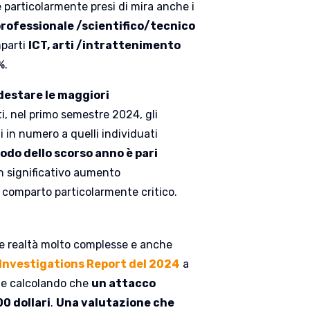
re particolarmente presi di mira anche i
professionale /scientifico/tecnico
mparti
ICT, arti /intrattenimento
%.
 destare le maggiori
i, nel primo semestre 2024, gli
i in numero a quelli individuati
iodo dello scorso anno è pari
 significativo aumento
n comparto particolarmente critico.
e realtà molto complesse e anche
Investigations Report del 2024
a
ale calcolando che
un attacco
0 dollari
.
Una valutazione che