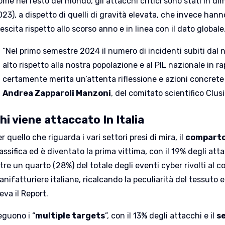
me nel resto del mondo, gli attacchi critici sono stati in di
23), a dispetto di quelli di gravità elevata, che invece hann
escita rispetto allo scorso anno e in linea con il dato globale
“Nel primo semestre 2024 il numero di incidenti subiti da
alto rispetto alla nostra popolazione e al PIL nazionale in ra
certamente merita un’attenta riflessione e azioni concrete 
Andrea Zapparoli Manzoni
, del comitato scientifico Clusi
hi viene attaccato In Italia
r quello che riguarda i vari settori presi di mira, il
comparto
assifica ed è diventato la prima vittima, con il 19% degli att
tre un quarto (28%) del totale degli eventi cyber rivolti al 
anifatturiere italiane, ricalcando la peculiarità del tessut
leva il Report.
eguono i “
multiple targets
”, con il 13% degli attacchi e il
s