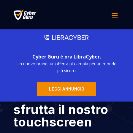
Cyber Guru è ora LibraCyber.
Un nuovo brand, un’offerta più ampia per un mondo
Ghost Tap:
più sicuro
l’attacco
LEGGI ANNUNCIO
fantasma che
sfrutta il nostro
touchscreen