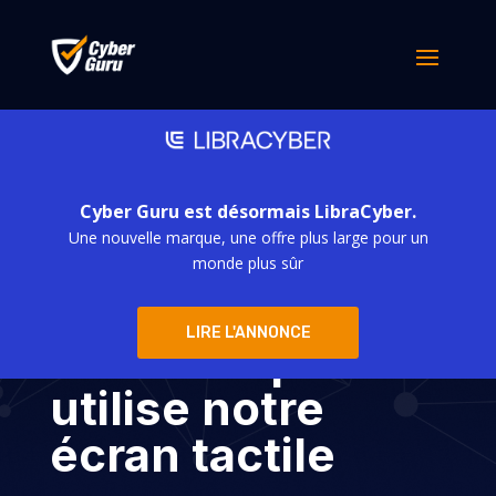
Cyber Guru est désormais LibraCyber.
Une nouvelle marque, une offre plus large pour un
Ghost Tap :
monde plus sûr
l’attaque
LIRE L'ANNONCE
fantôme qui
utilise notre
écran tactile