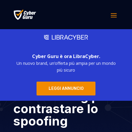
Cyber Guru è ora LibraCyber.
Un nuovo brand, un’offerta più ampia per un mondo
AI Daisy contro i
più sicuro
criminali:
LEGGI ANNUNCIO
scambaiting per
contrastare lo
spoofing