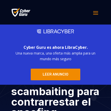
Cyber Guru es ahora LibraCyber.
Una nueva marca, una oferta más amplia para un
AI Daisy contra
mundo más seguro
los
LEER ANUNCIO
delincuentes:
scambaiting para
contrarrestar el