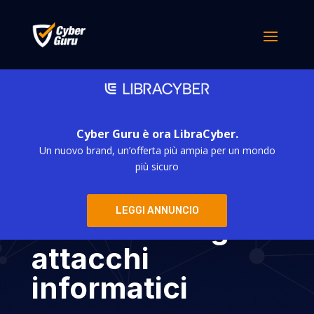
Cyber Guru è ora LibraCyber.
Un nuovo brand, un’offerta più ampia per un mondo
Clusit 2023:
più sicuro
l’Italia sul podio
LEGGI ANNUNCIO
mondiale degli
attacchi
informatici