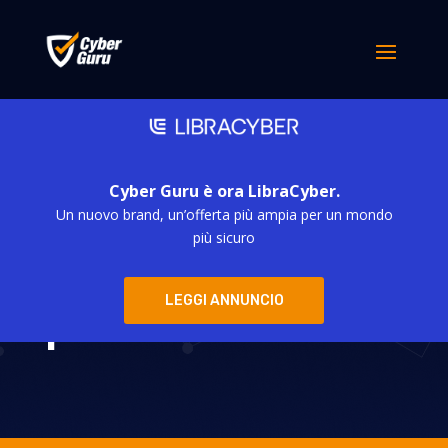
Cyber Guru è ora LibraCyber.
Un nuovo brand, un’offerta più ampia per un mondo
Contro il
più sicuro
phishing serve
LEGGI ANNUNCIO
più formazione