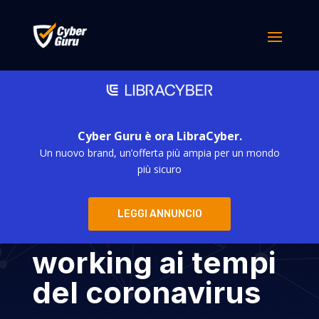
Cyber Guru è ora LibraCyber.
Un nuovo brand, un’offerta più ampia per un mondo
Anche la
più sicuro
criminalità cyber
LEGGI ANNUNCIO
lavora in smart-
working ai tempi
del coronavirus