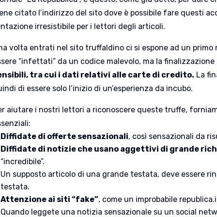
ene citato l’indirizzo del sito dove è possibile fare questi a
ntazione irresistibile per i lettori degli articoli.
a volta entrati nel sito truffaldino ci si espone ad un primo 
sere “infettati” da un codice malevolo, ma la finalizzazione 
nsibili, tra cui i dati relativi alle carte di credito.
La fin
indi di essere solo l’inizio di un’esperienza da incubo.
r aiutare i nostri lettori a riconoscere queste truffe, forni
senziali:
Diffidate di offerte sensazionali
, così sensazionali da ris
Diffidate di notizie che usano aggettivi di grande ric
“incredibile”.
Un supposto articolo di una grande testata, deve essere rint
testata.
Attenzione ai siti “fake”
, come un improbabile republica.i
Quando leggete una notizia sensazionale su un social net