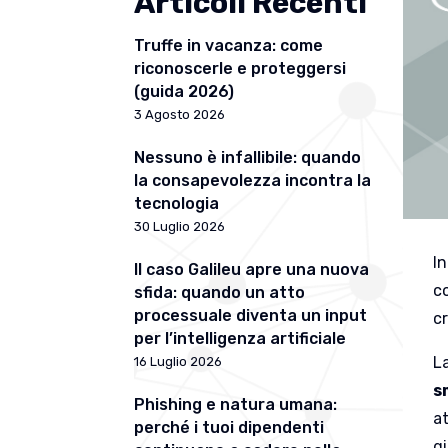
Articoli Recenti
Truffe in vacanza: come
riconoscerle e proteggersi
(guida 2026)
3 Agosto 2026
Nessuno è infallibile: quando
la consapevolezza incontra la
tecnologia
30 Luglio 2026
In
Il caso Galileu apre una nuova
c
sfida: quando un atto
processuale diventa un input
c
per l’intelligenza artificiale
L
16 Luglio 2026
s
Phishing e natura umana:
a
perché i tuoi dipendenti
gi