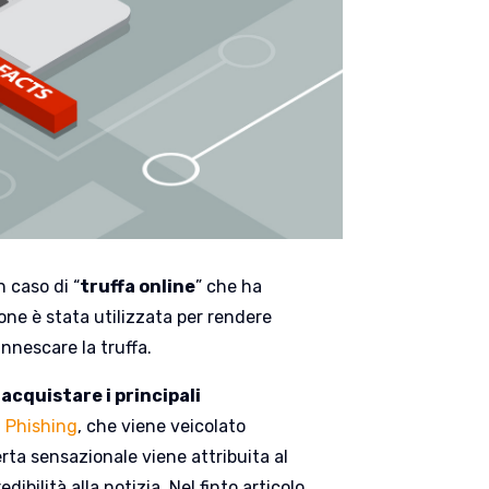
 caso di “
truffa online
” che ha
one è stata utilizzata per rendere
nnescare la truffa.
e
acquistare i principali
i
Phishing
, che viene veicolato
ta sensazionale viene attribuita al
ibilità alla notizia. Nel finto articolo