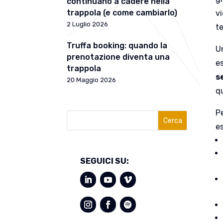
continuano a cadere nella
trappola (e come cambiarlo)
vi
2 Luglio 2026
te
Truffa booking: quando la
Un
prenotazione diventa una
es
trappola
se
20 Maggio 2026
qu
Pe
Cerca
es
SEGUICI SU: