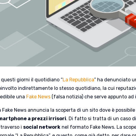
 questi giorni il quotidiano “
La Repubblica
” ha denunciato un
oinvolto indirettamente lo stesso quotidiano, la cui reputazi
redibile una
Fake News
(falsa notizia) che serve appunto ad i
a Fake News annuncia la scoperta di un sito dove è possibil
martphone a prezzi irrisori
. Di fatto si tratta di un caso d
ttraverso i
social network
nel formato Fake News. La scoper
ornale “La Repubblica”, e questo, come già detto, per dare cred