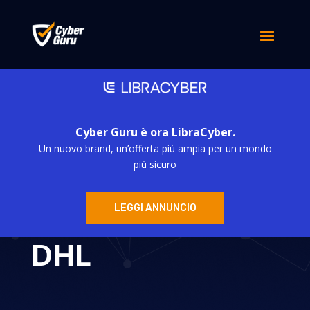
Cyber Guru è ora LibraCyber.
Un nuovo brand, un’offerta più ampia per un mondo
Un malware
più sicuro
dietro le finte
LEGGI ANNUNCIO
comunicazioni
DHL