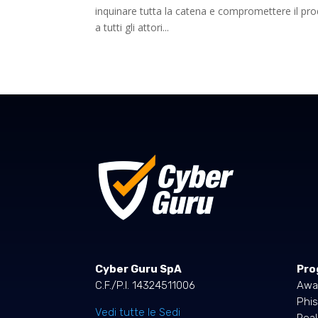
inquinare tutta la catena e compromettere il prod
a tutti gli attori...
Cyber Guru SpA
Pro
C.F./P.I. 14324511006
Awa
Phis
Vedi tutte le Sedi
Rea