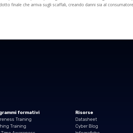
otto finale che arriva sugli scaffali, creando danni sia al consumatore
grammi formativi
Risorse
reness Training
Datasheet
hing Training
Cyber Blog
l Time Awareness
Infografiche