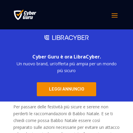
Cyber Guru è ora LibraCyber.
Un nuovo brand, un’offerta più ampia per un mondo
più sicuro
Speciale Cyber Pill – Buone Feste
LEGGI ANNUNCIO
da
m.baciucco
|
Dic 18, 2022
Per passare delle festività più sicure e serene non
perderti le raccomandazioni di Babbo Natale. E se ti
chiedi come possa Babbo Natale essere così
preparato sulle azioni necessarie per evitare un attacco