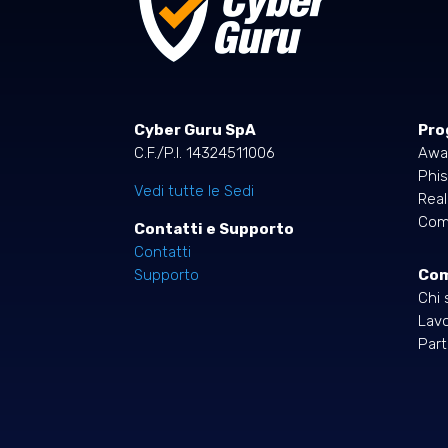
Cyber Guru SpA
Pro
C.F./P.I. 14324511006
Awa
Phis
Vedi tutte le Sedi
Rea
Comp
Contatti e Supporto
Contatti
Co
Supporto
Chi 
Lavo
Part