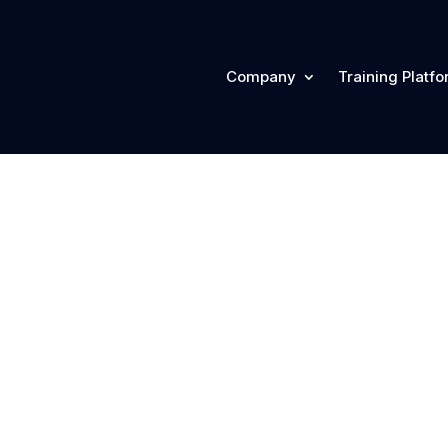
Company
Training Platf
tua ricerca, o utilizza la barra di navigazione qui sopra per trovare il p