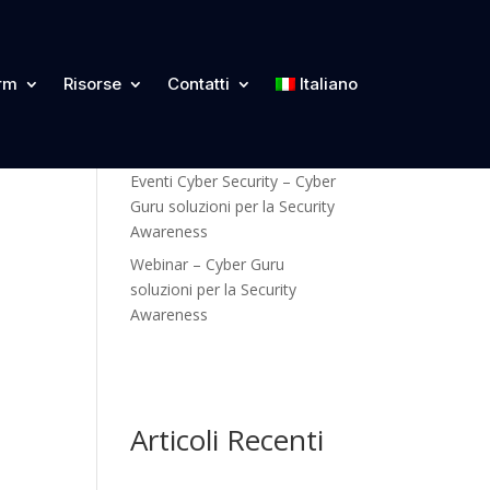
Categorie
orm
Risorse
Contatti
Italiano
ost.
Blog
Eventi Cyber Security – Cyber
Guru soluzioni per la Security
Awareness
Webinar – Cyber Guru
soluzioni per la Security
Awareness
Articoli Recenti