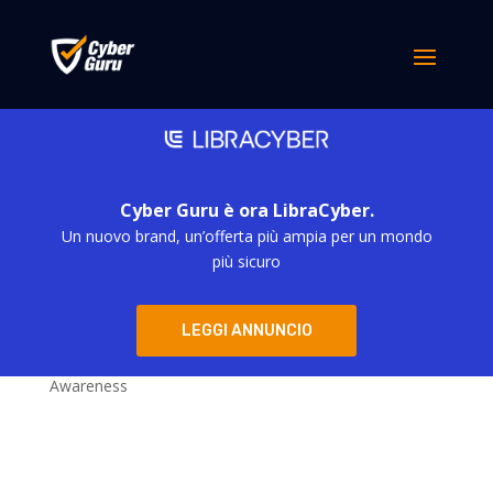
Nessun risultato
La pagina richiesta non è stata trovata. Affina la tua
ricerca, o utilizza la barra di navigazione qui sopra per
trovare il post.
Categorie
Cyber Guru è ora LibraCyber.
Un nuovo brand, un’offerta più ampia per un mondo
più sicuro
Blog
Eventi Cyber Security – Cyber Guru soluzioni per la
Security Awareness
LEGGI ANNUNCIO
Webinar – Cyber Guru soluzioni per la Security
Awareness