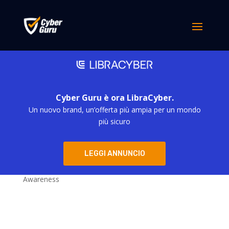
Nessun risultato
La pagina richiesta non è stata trovata. Affina la tua
ricerca, o utilizza la barra di navigazione qui sopra per
trovare il post.
Categorie
Cyber Guru è ora LibraCyber.
Un nuovo brand, un’offerta più ampia per un mondo
più sicuro
Blog
Eventi Cyber Security – Cyber Guru soluzioni per la
Security Awareness
LEGGI ANNUNCIO
Webinar – Cyber Guru soluzioni per la Security
Awareness