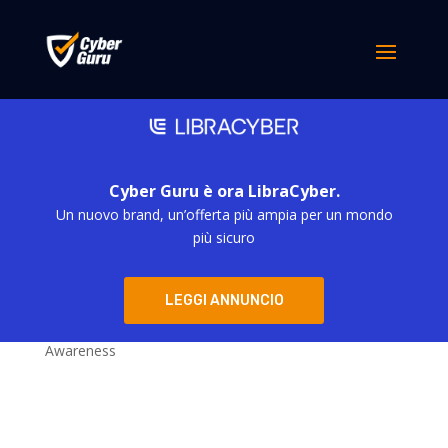
Nessun risultato
La pagina richiesta non è stata trovata. Affina la tua
ricerca, o utilizza la barra di navigazione qui sopra per
trovare il post.
Categorie
Cyber Guru è ora LibraCyber.
Un nuovo brand, un’offerta più ampia per un mondo
più sicuro
Blog
Eventi Cyber Security – Cyber Guru soluzioni per la
Security Awareness
LEGGI ANNUNCIO
Webinar – Cyber Guru soluzioni per la Security
Awareness