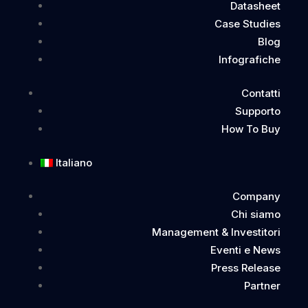
Articoli Recenti
Datasheet
Case Studies
Blog
Truffe in vacanza: come riconoscerle e proteggersi
Infografiche
(guida 2026)
3 Agosto 2026
Contatti
Supporto
Nessuno è infallibile: quando la consapevolezza
How To Buy
incontra la tecnologia
30 Luglio 2026
Italiano
Il caso Galileu apre una nuova sfida: quando un atto
processuale diventa un input per l’intelligenza artificiale
Company
16 Luglio 2026
Chi siamo
Management & Investitori
Phishing e natura umana: perché i tuoi dipendenti
Eventi e News
continuano a cadere nella trappola (e come cambiarlo)
Press Release
2 Luglio 2026
Partner
Truffa booking: quando la prenotazione diventa una