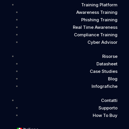
trappola
Training Platform
20 Maggio 2026
Awareness Training
Phishing Training
Real Time Awareness
Compliance Training
Cyber Advisor
Cerca
Risorse
Datasheet
Cyber Guru SpA
Case Studies
C.F./P.I. 14324511006
Blog
Infografiche
Vedi tutte le Sedi
Contatti e
Contatti
Supporto
Supporto
Contatti
How To Buy
Supporto
Programmi formativi