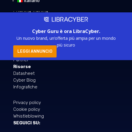
Italiano
Awareness Training
Phishing Training
Real Time Awareness
Compliance Training
Cyber Guru è ora LibraCyber.
Un nuovo brand, un’offerta più ampia per un mondo
Company
più sicuro
Chi siamo
LEGGI ANNUNCIO
Lavora con noi
Partner
Risorse
Datasheet
Cyber Blog
Infografiche
Privacy policy
Cookie policy
Whistleblowing
SEGUICI SU: