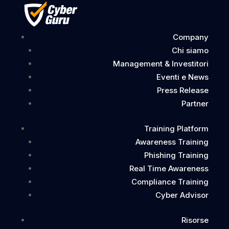
Nessun risultato
Company
Chi siamo
La pagina richiesta non è stata trovata. Affina la tua
Management & Investitori
ricerca, o utilizza la barra di navigazione qui sopra per
Eventi e News
trovare il post.
Categorie
Press Release
Partner
Blog
Training Platform
Eventi Cyber Security – Cyber Guru soluzioni per la
Awareness Training
Security Awareness
Phishing Training
Webinar – Cyber Guru soluzioni per la Security
Real Time Awareness
Awareness
Compliance Training
Cyber Advisor
Risorse