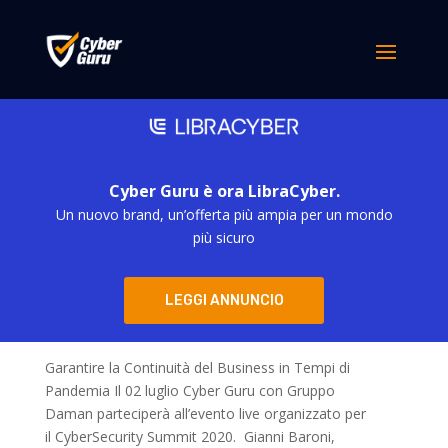
Cyber Guru è ora LibraCyber.
Un nuovo brand, un’offerta più ampia per un mondo
più sicuro
LEGGI ANNUNCIO
CYBERSECURITY SUMMIT LIVE 2020: 02 luglio
da
m.baciucco
|
Giu 30, 2020
Garantire la Continuità del Business in Tempi di
Pandemia Il 02 luglio Cyber Guru con Gruppo
Daman parteciperà all’evento live organizzato per
il CyberSecurity Summit 2020. Gianni Baroni,